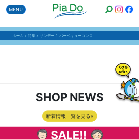
MENU
ホーム
>
特集
>
サンデー_1_バーベキューコンロ
サンデー_1_バーベキ
ューコンロ
SHOP NEWS
新着情報一覧を見る»
SALE!!