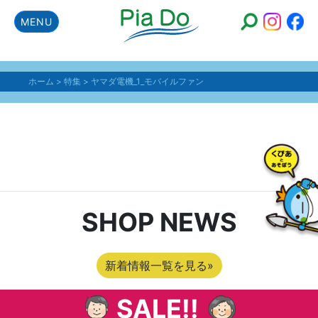
MENU
ホーム
>
特集
>
ヤマダ電機_1_モバイルファン
ヤマダ電機_1_モバイ
ルファン
SHOP NEWS
新着情報一覧を見る»
SALE!!