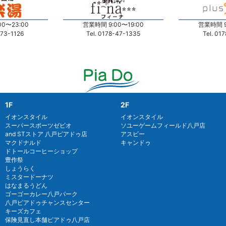
営業時間 9
0〜23:00
営業時間 9:00〜19:00
Tel. 01
-73-1126
Tel. 0178-47-1335
1F
2F
イオンスタイル
イオンスタイル
スーパースポーツゼビオ
ソユーゲームフィールド八戸店
and STストア 八戸ピアドゥ店
アスビー
マクドナルド
キャンドゥ
ドトールコーヒーショップ
豊作祭
しょうらく
ミスタードーナツ
はなまるうどん
ゴーゴーカレー八戸パーク
八戸ピアドゥチャンスセンター
キーズカフェ
保険見直し本舗ピアドゥ八戸店