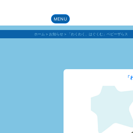
MENU
ホーム
>
お知らせ
>
「わくわく、はぐくむ」ベビーザらス
「