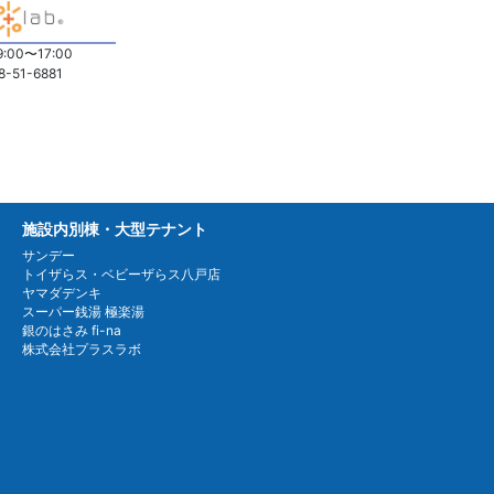
:00〜17:00
78-51-6881
施設内別棟・大型テナント
サンデー
トイザらス・ベビーザらス八戸店
ヤマダデンキ
スーパー銭湯 極楽湯
銀のはさみ fi-na
株式会社プラスラボ